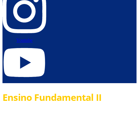
Youtube
Ensino Fundamental II
Dando continuidade ao desenvolvimento das potencialidades
da criança, o Ensino Fundamental II trabalha com o estímulo
ao exercício da cidadania. Professor e aluno consolidam sua
parceria na construção do conhecimento.